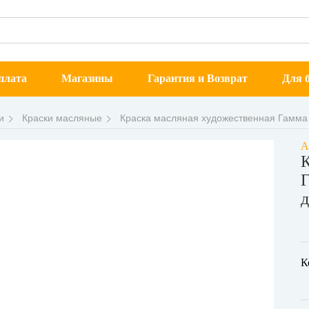
плата
Магазины
Гарантия и Возврат
Для б
и
Краски масляные
Краска масляная художественная Гамма "
А
К
Г
д
К