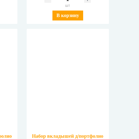
шт
В корзину
фолио
Набор вкладышей д/портфолио