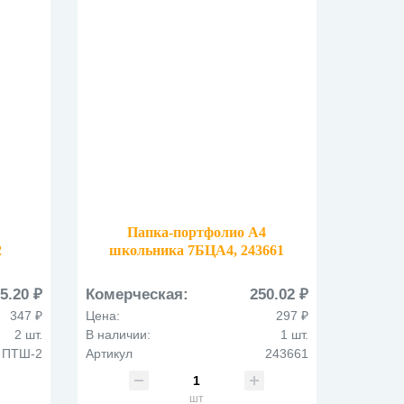
4
Папка-портфолио А4
2
школьника 7БЦА4, 243661
5.20 ₽
Комерческая:
250.02 ₽
347 ₽
Цена:
297 ₽
2 шт.
В наличии:
1 шт.
ПТШ-2
Артикул
243661
шт