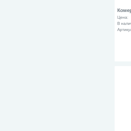
ф
Коме
Цена:
В нали
Артику