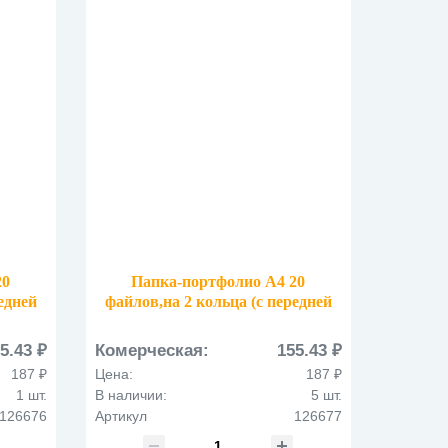
20
Папка-портфолио А4 20
едней
файлов,на 2 кольца (с передней
ная
обложкой) 126677 зеленая
5.43 ₽
Комерческая:
155.43 ₽
187 ₽
Цена:
187 ₽
1 шт.
В наличии:
5 шт.
126676
Артикул
126677