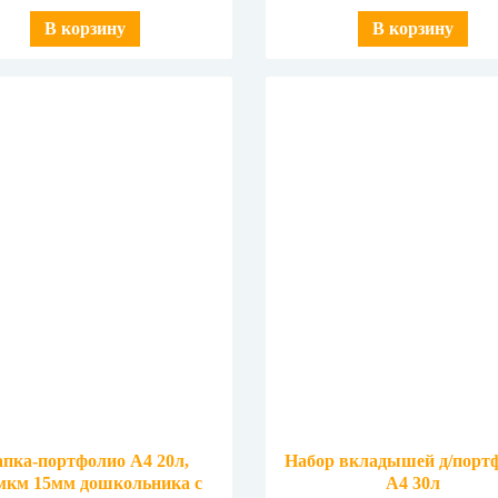
В корзину
В корзину
пка-портфолио А4 20л,
Набор вкладышей д/порт
мкм 15мм дошкольника с
А4 30л