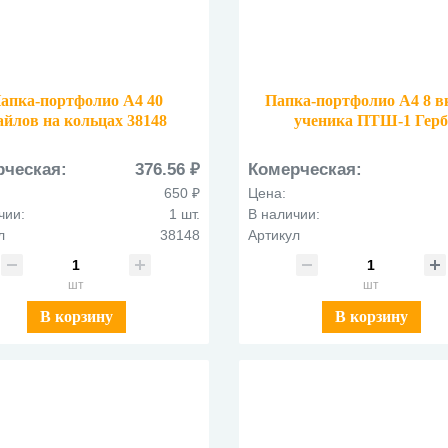
апка-портфолио А4 40
Папка-портфолио А4 8 в
айлов на кольцах 38148
ученика ПТШ-1 Гер
рческая:
376.56 ₽
Комерческая:
650 ₽
Цена:
чии:
1 шт.
В наличии:
л
38148
Артикул
шт
шт
В корзину
В корзину