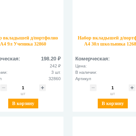
р вкладышей д/портфолио
Набор вкладышей д/порт
А4 9л Ученика 32860
А4 30л школьника 126
рческая:
198.20 ₽
Комерческая:
242 ₽
Цена:
чии:
3 шт.
В наличии:
л
32860
Артикул
шт
шт
В корзину
В корзину