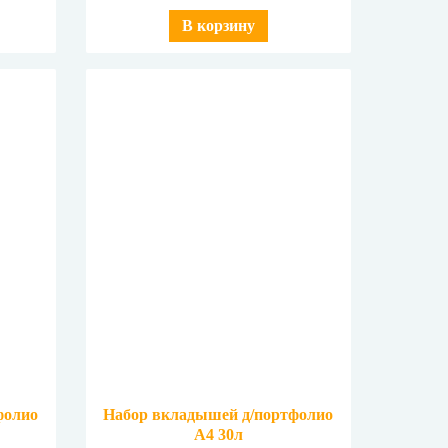
В корзину
фолио
Набор вкладышей д/портфолио
А4 30л