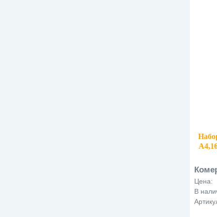
Набо
А4,1
Коме
Цена:
В нали
Артику