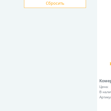
Шк
Коме
Цена:
В нали
Артику