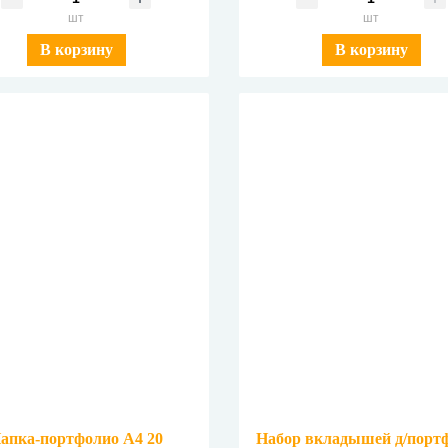
шт
шт
В корзину
В корзину
апка-портфолио А4 20
Набор вкладышей д/порт