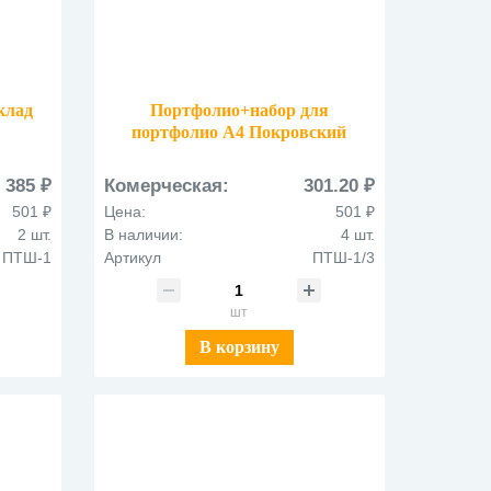
клад
Портфолио+набор для
б
портфолио А4 Покровский
собор ПТШ-1/3
385 ₽
Комерческая:
301.20 ₽
501 ₽
Цена:
501 ₽
2 шт.
В наличии:
4 шт.
ПТШ-1
Артикул
ПТШ-1/3
шт
В корзину