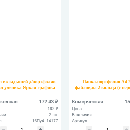
р вкладышей д/портфолио
Папка-портфолио А4 
6л ученика Яркая графика
файлов,на 2 кольца (с пер
16Пу4_14177
обложкой) 126677 зеле
рческая:
172.43 ₽
Комерческая:
15
192 ₽
Цена:
чии:
2 шт.
В наличии:
л
16Пу4_14177
Артикул