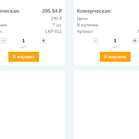
айлами Расти LKP-011
обуч.нач.класс.девоч.ПО
Фолиант
рческая:
205.64 ₽
Комерческая:
290 ₽
Цена:
чии:
7 шт.
В наличии:
л
LKP-011
Артикул
шт
шт
В корзину
В корзину