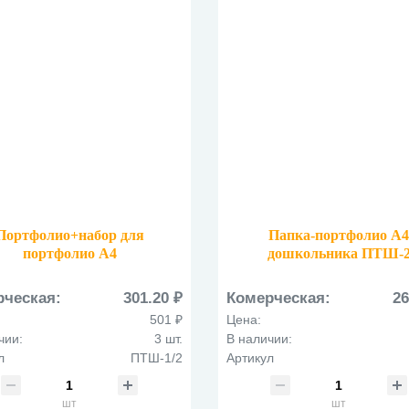
Портфолио+набор для
Папка-портфолио А
портфолио А4
дошкольника ПТШ-
ольн.принадл. ПТШ-1/2
рческая:
301.20 ₽
Комерческая:
26
501 ₽
Цена:
чии:
3 шт.
В наличии:
л
ПТШ-1/2
Артикул
шт
шт