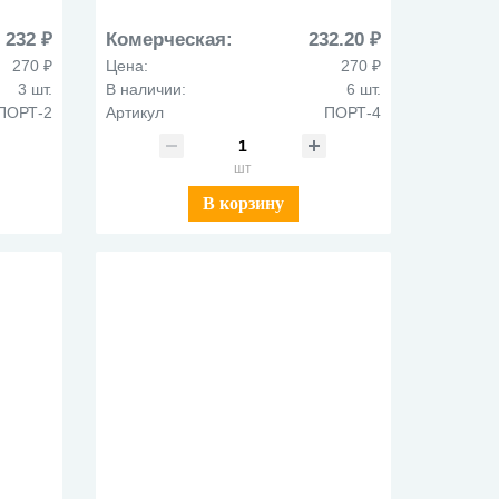
РТ-2
обуч.нач.класс.мальч.ПОРТ-4
232 ₽
Комерческая:
232.20 ₽
270 ₽
Цена:
270 ₽
3 шт.
В наличии:
6 шт.
ПОРТ-2
Артикул
ПОРТ-4
шт
В корзину