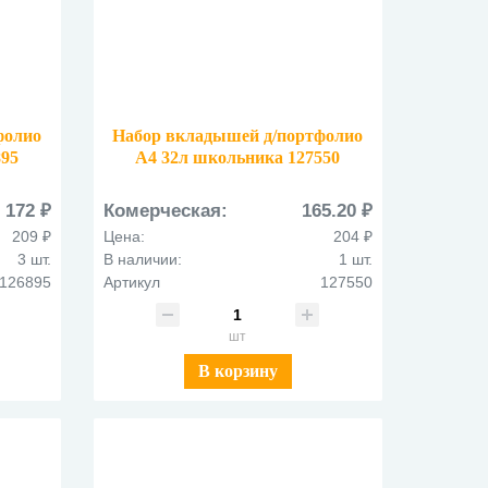
фолио
Набор вкладышей д/портфолио
895
А4 32л школьника 127550
172 ₽
Комерческая:
165.20 ₽
209 ₽
Цена:
204 ₽
3 шт.
В наличии:
1 шт.
126895
Артикул
127550
шт
В корзину