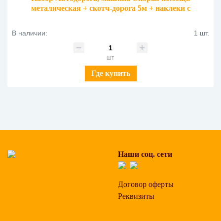
металическая + скотч-дорога 5м + наклеки с
дорожными знаками 870667
В наличии:
1 шт.
шт
Где купить
Наши соц. сети
Договор оферты
Реквизиты