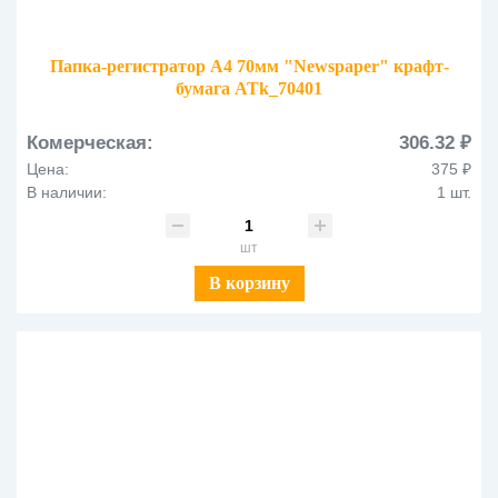
Папка-регистратор А4 70мм "Newspaper" крафт-
бумага ATk_70401
Комерческая:
306.32 ₽
Цена:
375 ₽
В наличии:
1 шт.
шт
В корзину