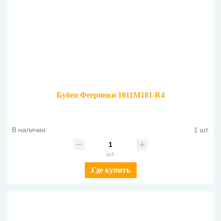
Бубен Фееринки 1811M181-R4
В наличии:
1 шт.
шт
Где купить