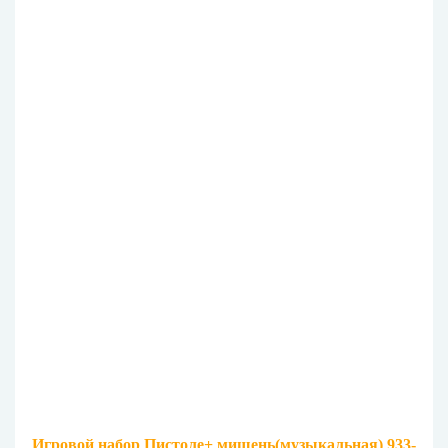
Игровой набор Пистоле+ мишень(музыкальная) 933-