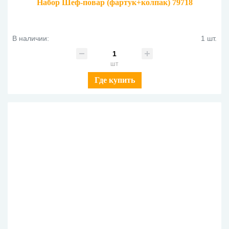
Набор Шеф-повар (фартук+колпак) 79718
В наличии:
1 шт.
шт
Где купить