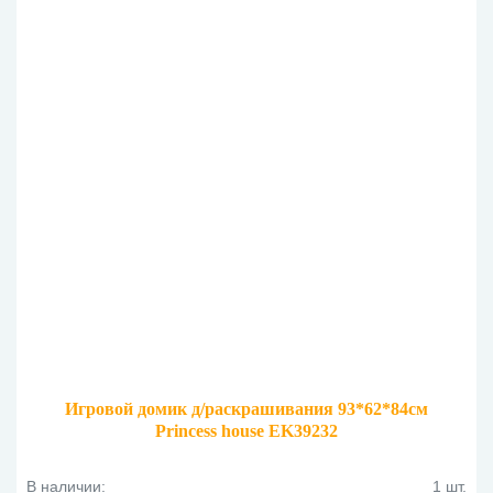
Игровой домик д/раскрашивания 93*62*84см
Princess house EK39232
В наличии:
1 шт.