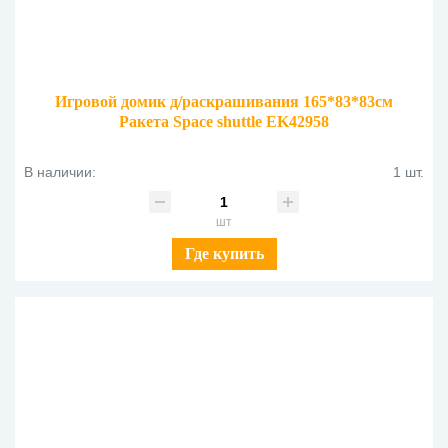
Игровой домик д/раскрашивания 165*83*83см
Ракета Space shuttle EK42958
В наличии:
1 шт.
шт
Где купить