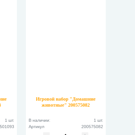
ние
Игровой набор "Домашние
3
животные" 200575082
1 шт.
В наличии:
1 шт.
501093
Артикул
200575082