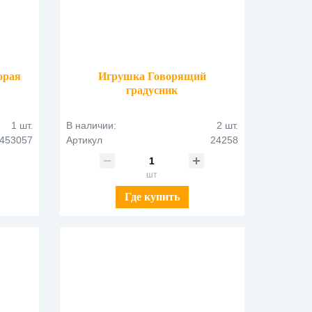
орая
Игрушка Говорящий
градусник
1 шт.
В наличии:
2 шт.
453057
Артикул
24258
шт
Где купить