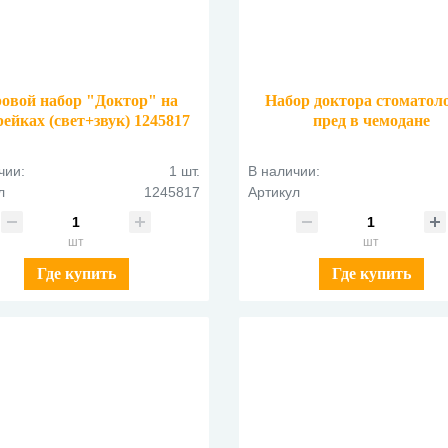
овой набор "Доктор" на
Набор доктора стоматоло
рейках (свет+звук) 1245817
пред в чемодане
"Простоквашино" 118
чии:
1 шт.
В наличии:
л
1245817
Артикул
шт
шт
Где купить
Где купить