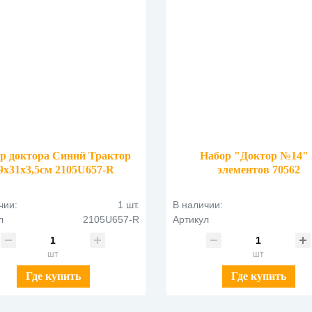
р доктора Синий Трактор
Набор "Доктор №14" 
9х31х3,5см 2105U657-R
элементов 70562
чии:
1 шт.
В наличии:
л
2105U657-R
Артикул
шт
шт
Где купить
Где купить