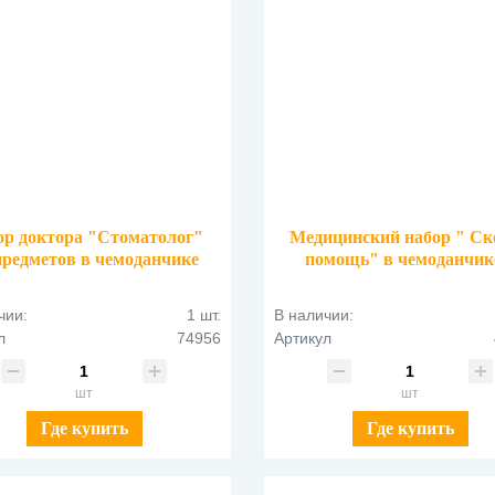
ор доктора "Стоматолог"
Медицинский набор " Ск
предметов в чемоданчике
помощь" в чемоданчик
74956
предметов 453149 фиоле
чии:
1 шт.
В наличии:
л
74956
Артикул
шт
шт
Где купить
Где купить