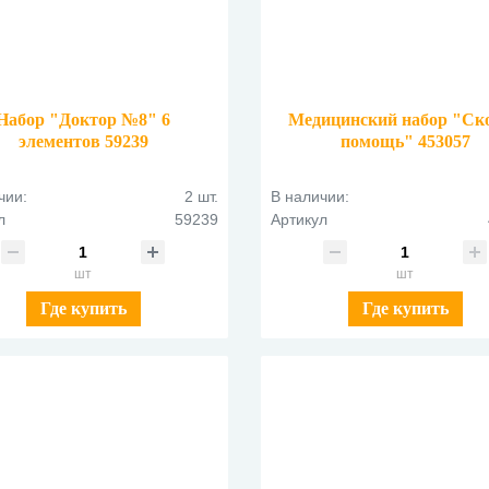
Набор "Доктор №8" 6
Медицинский набор "Ск
элементов 59239
помощь" 453057
чии:
2 шт.
В наличии:
л
59239
Артикул
шт
шт
Где купить
Где купить