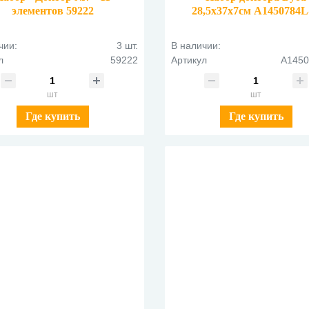
элементов 59222
28,5х37х7см A1450784
чии:
3 шт.
В наличии:
л
59222
Артикул
A1450
шт
шт
Где купить
Где купить