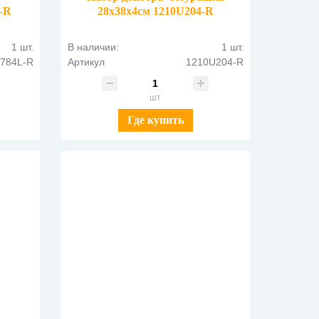
L-R
28х38х4см 1210U204-R
1 шт.
В наличии:
1 шт.
784L-R
Артикул
1210U204-R
шт
Где купить