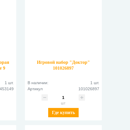
орая
Игровой набор "Доктор"
е 9
101026897
товый
1 шт.
В наличии:
1 шт.
453149
Артикул
101026897
шт
Где купить