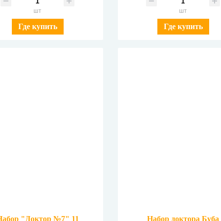
шт
шт
Где купить
Где купить
Набор "Доктор №7" 11
Набор доктора Буба