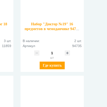
г 18
Набор "Доктор №19" 16
предметов в чемоданчике 94735
59
3 шт.
В наличии:
2 шт.
11859
Артикул
94735
шт
Где купить