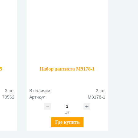
5
Набор дантиста М9178-1
3 шт.
В наличии:
2 шт.
70562
Артикул
М9178-1
шт
Где купить