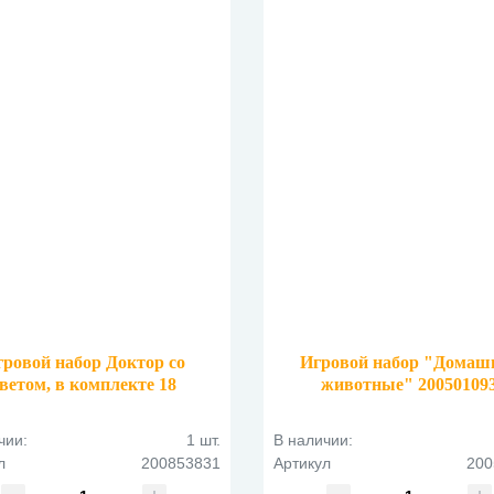
гровой набор Доктор со
Игровой набор "Домаш
светом, в комплекте 18
животные" 20050109
едметов в чемоданчике
200853831
чии:
1 шт.
В наличии:
л
200853831
Артикул
200