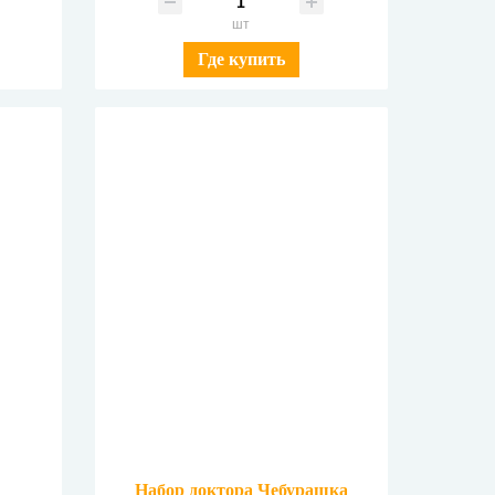
шт
Где купить
Набор доктора Чебурашка