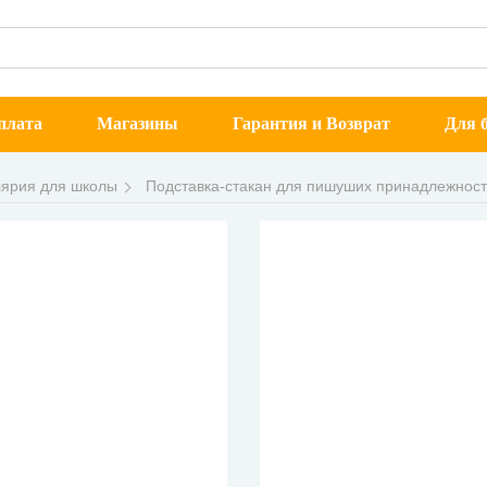
плата
Магазины
Гарантия и Возврат
Для б
ярия для школы
Подставка-стакан для пишуших принадлежнос