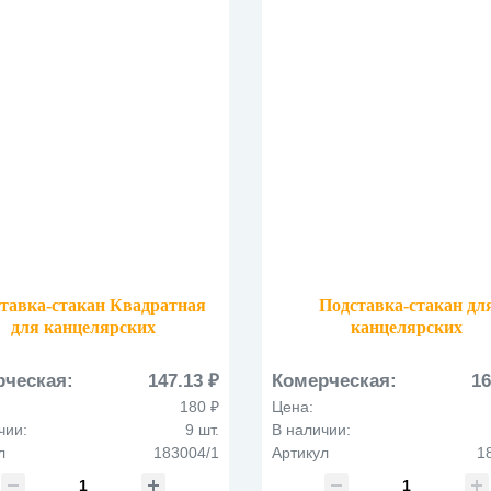
тавка-стакан Квадратная
Подставка-стакан дл
для канцелярских
канцелярских
принадлежностей
принадлежностей
еталлическая 183004/1
металлическая Куб 1830
рческая:
147.13 ₽
Комерческая:
16
серебро
зеленая
180 ₽
Цена:
чии:
9 шт.
В наличии:
л
183004/1
Артикул
1