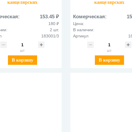
канцелярских
канцелярских
принадлежностей
принадлежностей
аллическая Куб 183001/3
металлическая Куб 1830
рческая:
153.45 ₽
Комерческая:
15
розовая
фиолетовая
180 ₽
Цена:
чии:
2 шт.
В наличии:
л
183001/3
Артикул
1
шт
шт
В корзину
В корзину