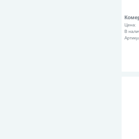
мет
Коме
Цена:
В нали
Артику