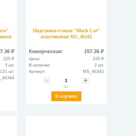
orn"
Подставка-стакан "Black Cat"
зовая
пластиковая MS_46342
прозрачная
7.36 ₽
Комерческая:
157.36 ₽
225 ₽
Цена:
225 ₽
3 шт.
В наличии:
2 шт.
131 шт.
Артикул
MS_46342
_46344
шт
В корзину