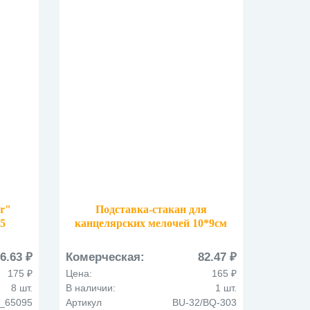
ar"
Подставка-стакан для
5
канцелярских мелочей 10*9см
BU-32/BQ-303 металлический
сетка
6.63 ₽
Комерческая:
82.47 ₽
175 ₽
Цена:
165 ₽
8 шт.
В наличии:
1 шт.
_65095
Артикул
BU-32/BQ-303