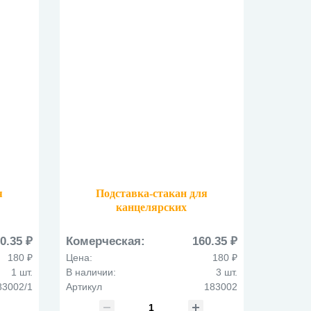
я
Подставка-стакан для
канцелярских
принадлежностей
02/1
металлическая Куб KLERK
0.35 ₽
Комерческая:
160.35 ₽
183002 голубая
180 ₽
Цена:
180 ₽
1 шт.
В наличии:
3 шт.
83002/1
Артикул
183002