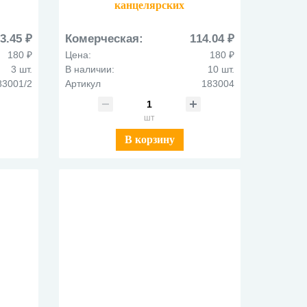
канцелярских
принадлежностей
01/2
металлическая 183004 черный
3.45 ₽
Комерческая:
114.04 ₽
180 ₽
Цена:
180 ₽
3 шт.
В наличии:
10 шт.
83001/2
Артикул
183004
шт
В корзину