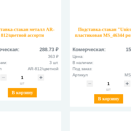
тавка-стакан металл AR-
Подставка-стакан "Unic
812/цветной ассорти
пластиковая MS_46344 ро
рческая:
288.73 ₽
Комерческая:
15
363 ₽
Цена:
чии:
3 шт.
В наличии:
л
AR-812/цветной
Под заказ:
Артикул
MS
шт
шт
В корзину
В корзину