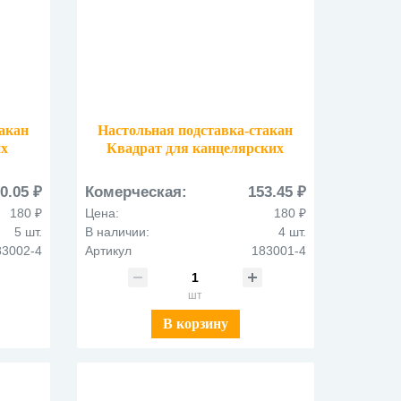
такан
Настольная подставка-стакан
их
Квадрат для канцелярских
принадлежностей
/4
металлическая 183001/4
0.05 ₽
Комерческая:
153.45 ₽
ассорти 4 вида
180 ₽
Цена:
180 ₽
5 шт.
В наличии:
4 шт.
83002-4
Артикул
183001-4
шт
В корзину