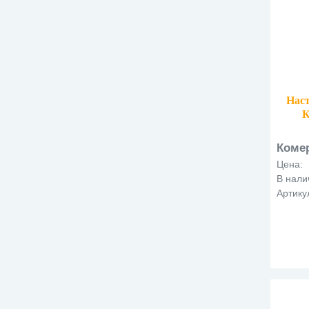
Наст
К
м
Коме
Цена:
В нали
Артику