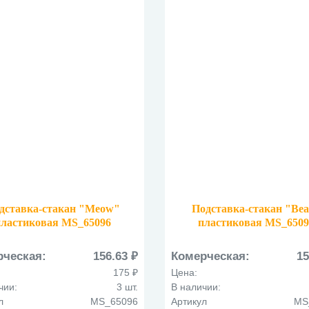
дставка-стакан "Meow"
Подставка-стакан "Be
пластиковая MS_65096
пластиковая MS_6509
рческая:
156.63 ₽
Комерческая:
15
175 ₽
Цена:
чии:
3 шт.
В наличии:
л
MS_65096
Артикул
MS