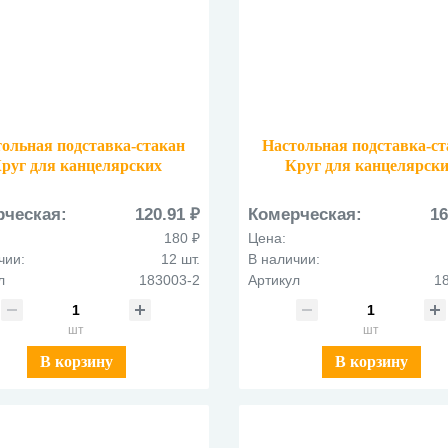
ольная подставка-стакан
Настольная подставка-с
руг для канцелярских
Круг для канцелярск
принадлежностей
принадлежностей
еталлическая 183003/2
металлическая 183002
рческая:
120.91 ₽
Комерческая:
16
ассорти 2 вида
ассорти 4 вида
180 ₽
Цена:
чии:
12 шт.
В наличии:
л
183003-2
Артикул
1
шт
шт
В корзину
В корзину