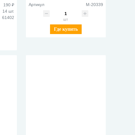
Артикул
M-20339
190 ₽
14 шт.
61402
шт
Где купить