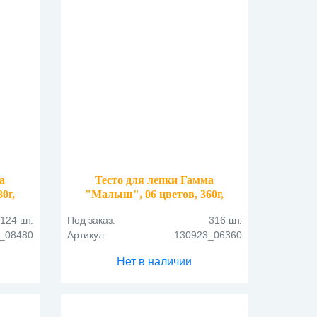
а
Тесто для лепки Гамма
0г,
"Малыш", 06 цветов, 360г,
картон. упаковка
124 шт.
Под заказ:
316 шт.
_08480
Артикул
130923_06360
Нет в наличии