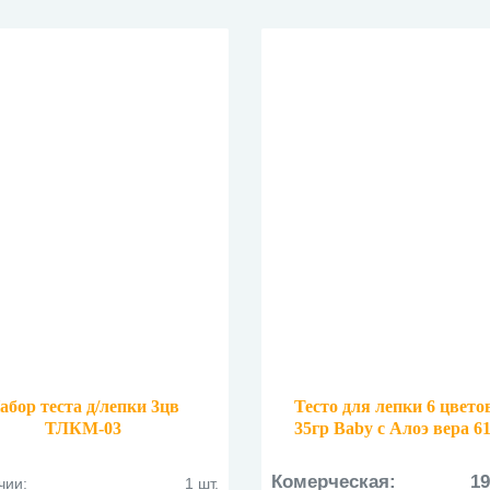
абор теста д/лепки 3цв
Тесто для лепки 6 цвето
ТЛКМ-03
35гр Baby с Алоэ вера 6
Комерческая:
19
чии:
1 шт.