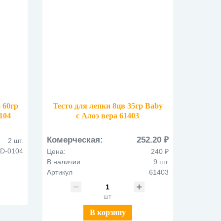
 60гр
Тесто для лепки 8цв 35гр Baby
104
с Алоэ вера 61403
Комерческая:
252.20 ₽
2 шт.
D-0104
Цена:
240 ₽
В наличии:
9 шт.
Артикул
61403
шт
В корзину