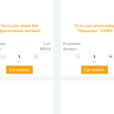
Тесто для лепки 4цв
Тесто для лепки набо
(фиолетовый, мятный,
"Пирожное" DD002
озовый, нежно-голубой)
BD016
чии:
1 шт.
В наличии:
л
BD016
Артикул
шт
шт
Где купить
Где купить