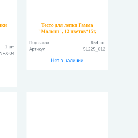
пки
Тесто для лепки Гамма
"Малыш", 12 цветов*15г,
пластиковый стакан
Под заказ:
954 шт.
1 шт.
Артикул
51225_012
NFX-04
Нет в наличии