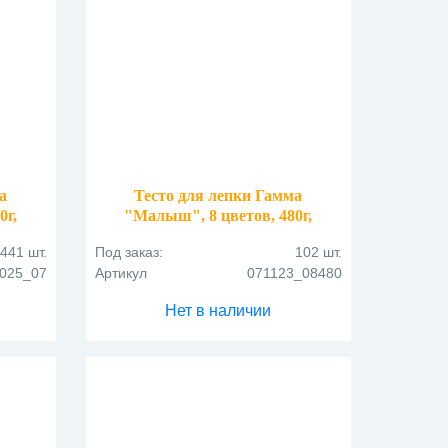
а
Тесто для лепки Гамма
0г,
"Малыш", 8 цветов, 480г,
формочки, скалка, стек,
441 шт.
Под заказ:
102 шт.
картоннная упаковка
025_07
Артикул
071123_08480
Нет в наличии