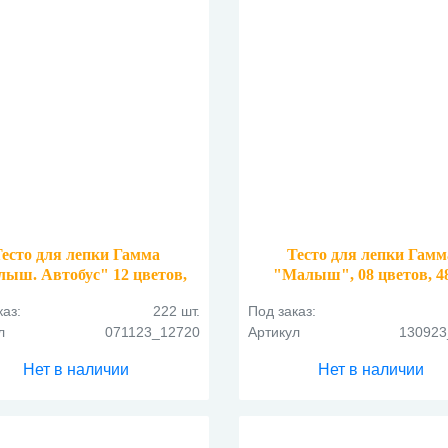
Тесто для лепки Гамма
Тесто для лепки Гамм
ыш. Автобус" 12 цветов,
"Малыш", 08 цветов, 48
720г, картон. упаковка
картон. упаковка
каз:
222 шт.
Под заказ:
л
071123_12720
Артикул
130923
Нет в наличии
Нет в наличии