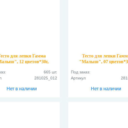
Тесто для лепки Гамма
Тесто для лепки Гамм
алыш", 12 цветов*30г,
"Малыш", 07 цветов*3
пластиковое ведро
пластиковый стакан
каз:
665 шт.
Под заказ:
л
281025_012
Артикул
281
Нет в наличии
Нет в наличии