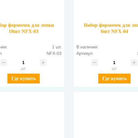
бор формочек для лепки
Набор формочек для ле
10шт NFX-03
6шт NFX-04
чии:
1 шт.
В наличии:
л
NFX-03
Артикул
шт
шт
Где купить
Где купить