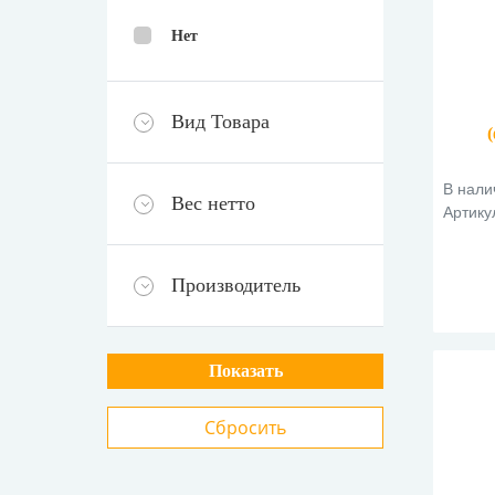
Нет
Вид Товара
р
В нали
Вес нетто
Артику
Производитель