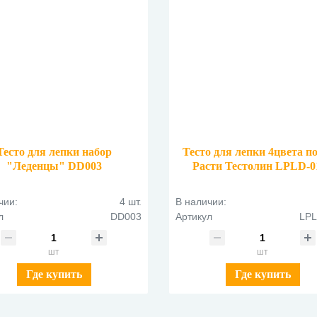
Тесто для лепки набор
Тесто для лепки 4цвета по
"Леденцы" DD003
Расти Тестолин LPLD-0
чии:
4 шт.
В наличии:
л
DD003
Артикул
LPL
шт
шт
Где купить
Где купить