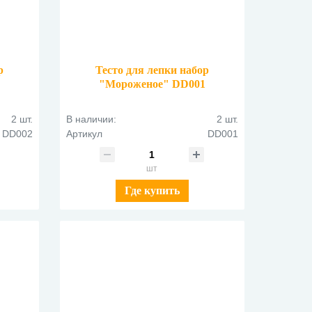
р
Тесто для лепки набор
"Мороженое" DD001
2 шт.
В наличии:
2 шт.
DD002
Артикул
DD001
шт
Где купить