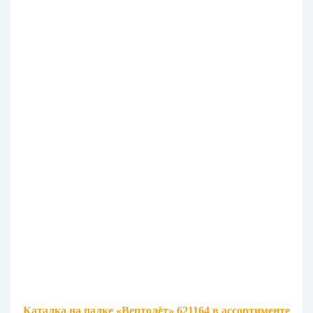
Каталка на палке «Вертолёт» 621164 в ассортименте