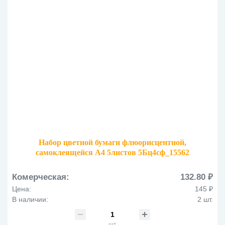
Набор цветной бумаги флюорисцентной,
самоклеящейся А4 5листов 5Бц4сф_15562
Комерческая:
132.80 ₽
Цена:
145 ₽
В наличии:
2 шт.
шт