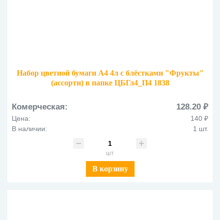
Набор цветной бумаги А4 4л с блёстками "Фрукты"
(ассорти) в папке ЦБГл4_П4 1838
Комерческая:
128.20 ₽
Цена:
140 ₽
В наличии:
1 шт.
шт
В корзину