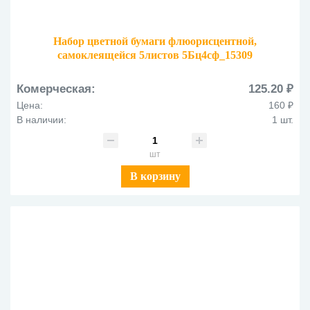
Набор цветной бумаги флюорисцентной,
самоклеящейся 5листов 5Бц4сф_15309
Комерческая:
125.20 ₽
Цена:
160 ₽
В наличии:
1 шт.
шт
В корзину