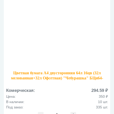
Цветная бумага А4 двусторонняя 64л 16цв (32л
мелованная+32л Офсетная) "Чебурашка" БЦн64-
16дв_53129
Комерческая:
294.59 ₽
Цена:
350 ₽
В наличии:
10 шт.
Под заказ:
335 шт.