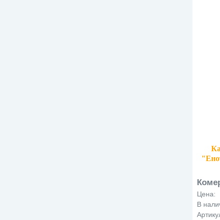
Ка
"Ено
з
Коме
Цена:
В нали
Артику