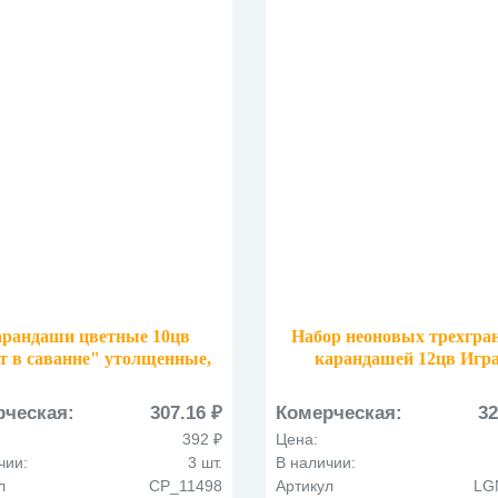
рандаши цветные 10цв
Набор неоновых трехгра
т в саванне" утолщенные,
карандашей 12цв Игр
аточенные, с точилкой
LGNCP-12
CP_11498
рческая:
307.16 ₽
Комерческая:
32
392 ₽
Цена:
чии:
3 шт.
В наличии:
л
CP_11498
Артикул
LG