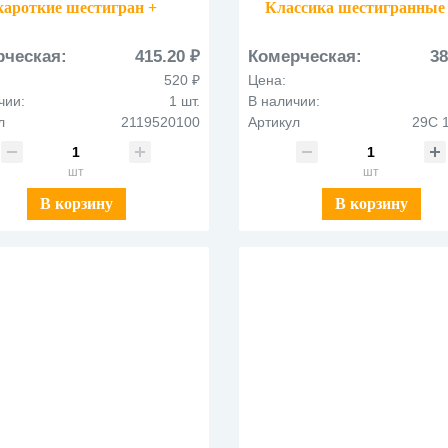
кароткие шестигран +
Классика шестигранные
чилка,к/метал2119520100
1712-08
рческая:
415.20 ₽
Комерческая:
38
520 ₽
Цена:
чии:
1 шт.
В наличии:
л
2119520100
Артикул
29С 
шт
шт
В корзину
В корзину