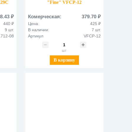
 29С
"Fine" VFCP-12
8.43 ₽
Комерческая:
379.70 ₽
440 ₽
Цена:
425 ₽
9 шт.
В наличии:
7 шт.
1712-08
Артикул
VFCP-12
шт
В корзину