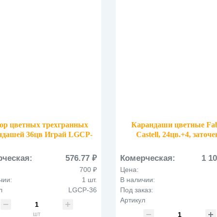
ор цветных трехгранных
Карандаши цветные Fab
ндашей 36цв Играй LGCP-
Castell, 24цв.+4, заточе
36
картон, европодвес, с точ
110324
рческая:
576.77 ₽
Комерческая:
1 10
700 ₽
Цена:
чии:
1 шт.
В наличии:
л
LGCP-36
Под заказ:
Артикул
шт