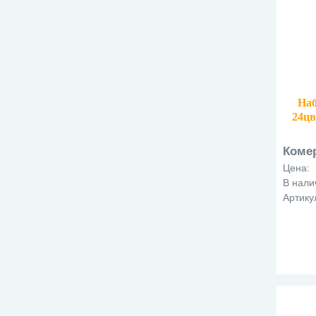
Наб
24цв
Коме
Цена:
В нали
Артику