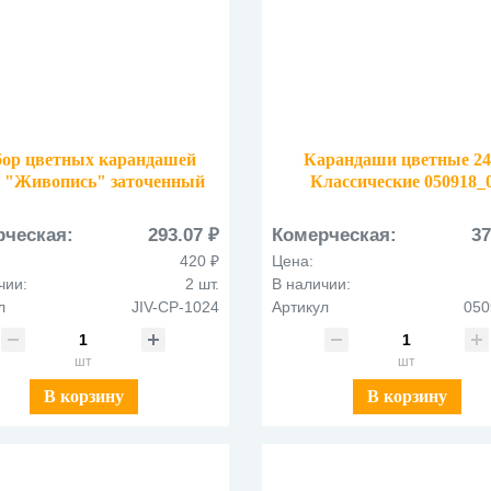
ор цветных карандашей
Карандаши цветные 2
 "Живопись" заточенный
Классические 050918_
JIV-CP-1024
рческая:
293.07 ₽
Комерческая:
37
420 ₽
Цена:
чии:
2 шт.
В наличии:
л
JIV-CP-1024
Артикул
050
шт
шт
В корзину
В корзину