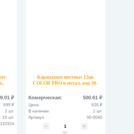
er-
Карандаши цветные 12цв
н.,
COLOR PRO в метал. кор 30-
илкой
0040
9.01 ₽
Комерческая:
500.61 ₽
699 ₽
Цена:
635 ₽
2 шт.
В наличии:
1 шт.
10 шт.
Артикул
30-0040
110324
шт