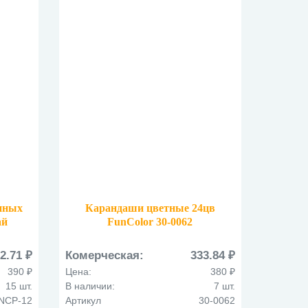
нных
Карандаши цветные 24цв
ай
FunColor 30-0062
(пластиковые)
2.71 ₽
Комерческая:
333.84 ₽
390 ₽
Цена:
380 ₽
15 шт.
В наличии:
7 шт.
NCP-12
Артикул
30-0062