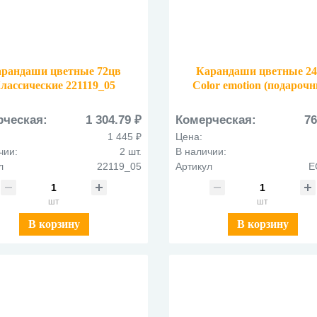
рандаши цветные 72цв
Карандаши цветные 2
лассические 221119_05
Color emotion (подароч
EC00225
рческая:
1 304.79 ₽
Комерческая:
76
1 445 ₽
Цена:
чии:
2 шт.
В наличии:
л
22119_05
Артикул
E
шт
шт
В корзину
В корзину