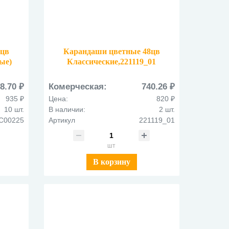
4цв
Карандаши цветные 48цв
ные)
Классические,221119_01
8.70 ₽
Комерческая:
740.26 ₽
935 ₽
Цена:
820 ₽
10 шт.
В наличии:
2 шт.
C00225
Артикул
221119_01
шт
В корзину