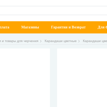
плата
Магазины
Гарантия и Возврат
Для б
 и товары для черчения
Карандаши цветные
Карандаши цв