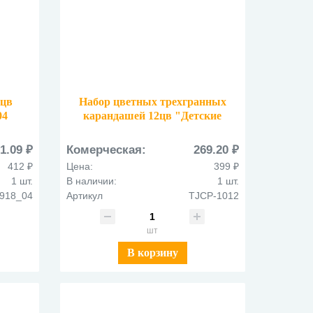
4цв
Набор цветных трехгранных
04
карандашей 12цв "Детские
Джамбо" TJCP-1012
1.09 ₽
Комерческая:
269.20 ₽
412 ₽
Цена:
399 ₽
1 шт.
В наличии:
1 шт.
918_04
Артикул
TJCP-1012
шт
В корзину