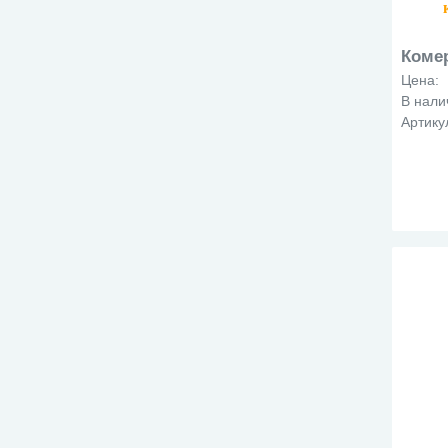
то
Коме
Цена:
В нали
Артику