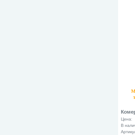
М
Коме
Цена:
В нали
Артику