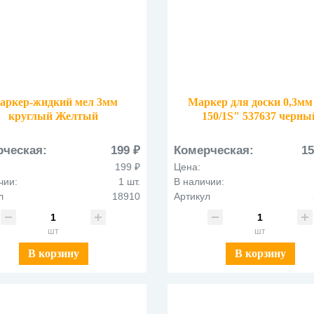
аркер-жидкий мел 3мм
Маркер для доски 0,3мм
круглый Желтый
150/1S" 537637 черны
рческая:
199 ₽
Комерческая:
15
199 ₽
Цена:
чии:
1 шт.
В наличии:
л
18910
Артикул
шт
шт
В корзину
В корзину