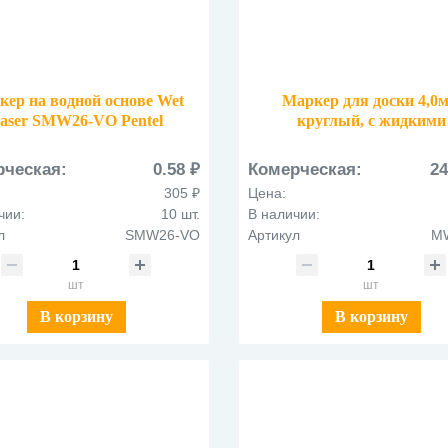
кер на водной основе Wet
Маркер для доски 4,0
aser SMW26-VO Pentel
круглый, с жидкими
чернилами и кнопкой под
чернил Maxiflo MWL5S
рческая:
0.58 ₽
Комерческая:
24
красный
305 ₽
Цена:
чии:
10 шт.
В наличии:
л
SMW26-VO
Артикул
M
шт
шт
В корзину
В корзину