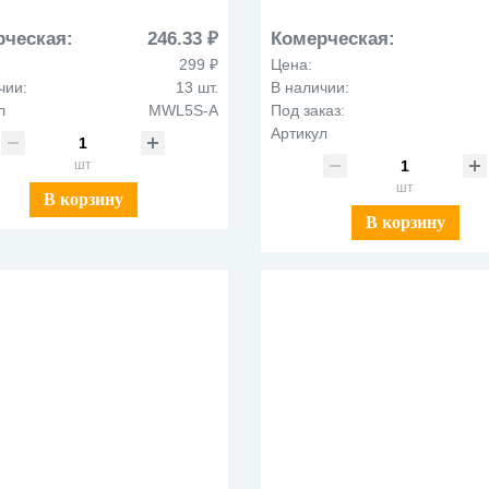
илами и кнопкой подкачки
рнил Maxiflo MWL5S-A
рческая:
246.33 ₽
Комерческая:
черный
299 ₽
Цена:
чии:
13 шт.
В наличии:
л
MWL5S-A
Под заказ:
Артикул
шт
шт
В корзину
В корзину