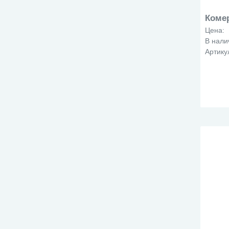
черн
че
Коме
Цена:
В нали
Артику