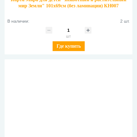
мир Земли" 101х69см (без ламинации) КН007
В наличии:
2 шт.
шт
Где купить