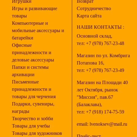
Игрушки
Возврат
Игры и развивающие
Сотрудничество
товары
Карта сайта
Компьютерные и
НАШИ КОНТАКТЫ :
мобильные аксессуары и
Основной склад,
батарейки
тел:
+7 (978) 767-23-48
Офисные
принадлежности и
Магазин по ул. Комбрига
деловые аксессуары
Потапова 16,
Папки и системы
тел:
+7 (978) 767-23-49
архивации
Письменные
Магазин на Площади 40
принадлежности и
лет Октября, рынок
товары для черчения
"Миссия", пав.67
Подарки, сувениры,
(Балаклава),
награды
тел:
+7 (918) 174-75-59
Творчество и хобби
email:
lvenoksev@mail.ru
Товары для учебы
Товары для художников
Прайс-лист