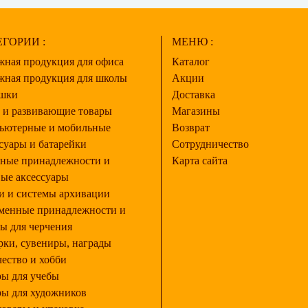
ГОРИИ :
МЕНЮ :
жная продукция для офиса
Каталог
жная продукция для школы
Акции
шки
Доставка
 и развивающие товары
Магазины
ьютерные и мобильные
Возврат
суары и батарейки
Сотрудничество
ные принадлежности и
Карта сайта
ые аксессуары
и и системы архивации
менные принадлежности и
ы для черчения
ки, сувениры, награды
ество и хобби
ры для учебы
ры для художников