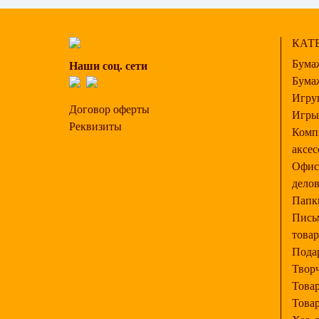
КАТЕ
Бума
Наши соц. сети
Бума
Игру
Договор оферты
Игры
Реквизиты
Комп
аксес
Офис
делов
Папк
Пись
товар
Подар
Творч
Това
Това