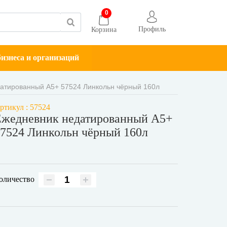
0
Профиль
Корзина
изнеса и организаций
атированный А5+ 57524 Линкольн чёрный 160л
ртикул : 57524
жедневник недатированный А5+
7524 Линкольн чёрный 160л
оличество