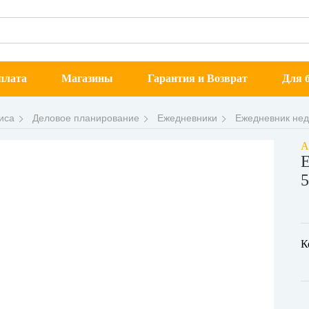
плата
Магазины
Гарантия и Возврат
Для б
иса
Деловое планирование
Ежедневники
Ежедневник нед
А
Е
5
К